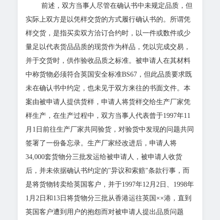
前述，双方当事人尽管在确认书中未规定品质，但
实际上双方是以凭样交货的方式履行确认书的。所谓凭
样交货，是指买卖双方洽订合约时，以一件或数件或少
量足以代表货品品质的现货作为样品，凭以完成交易，
并于交货时，供作验收品质之标准。被申请人在其材料
中称货物必须符合英国安全标准BS67，但此品质要求既
未在确认书中约定，也未见于双方来往的书面文件。本
案由被申请人提供货样，申请人将货样交给生产厂家凭
样生产，在生产过程中，双方当事人代表曾于1997年11
月1日前往生产厂家共同验货，对验货中发现的问题共同
签署了一份备忘录。生产厂家经改进后，申请人将
34,000套货物分三批发运给被申请人，被申请人收货
后，并未依据确认书约定的"异议和索赔"条款行事，而
是将货物转卖给英国客户，并于1997年12月2日、1998年
1月2日和13日将货物分三批从香港运往英国××港，直到
英国客户遭到用户的抱怨而对被申请人提出品质问题