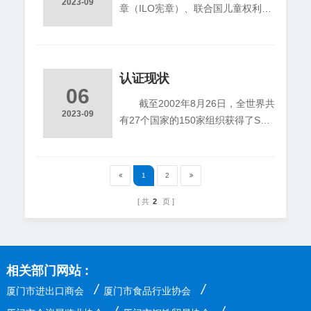
2023-09
章（ILO宪章）、联合国儿童权利公
断被削减的今天，其非常容易被贸易
约、世界人权宣言而制定的。
保护主义者所利用，成为限制发展中
国家劳动密集型产品出口的有力工
具。实际上，贸易保护主义者已与人
认证现状
权组织
06
截至2002年8月26日，全世界共
2023-09
有27个国家的150家组织获得了SA8
000认证证书。这150家组织涉及28
个行业，主要包括服装、纺织、玩
具、化妆品、家用器皿、化工、食品
1
2
等。这些组织中既有生产型企业、专
共
2
页
业的贸易公司，也有提供咨询服务的
机构以及政府部门。从企业的经营范
围看，包括设计、研发、生产、加
工、销售、安装、服务等各个方面。
相关部门网站 :
从获证组织的洲际分布看：亚洲
最多，有14个国家的92个组织，占
/
/
厦门市进出口商会
厦门市食品行业协会