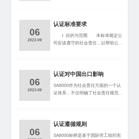
的抵制劳工标准的问题一直是在国际
的、地区性的、全国性的乃至全球性
劳工组织（ILO）内部进行的。1993
的守则，以应对不同利益相关者团体
年，在“乌拉圭回合”谈判的马拉喀什
的需要。同样，对于一家供应商和制
会议上，美国等发达国家提出在国际
认证标准要求
造商，它不得不应
06
贸易规则中设立“社会条款”，把贸易
I. 目的与范围 本标准规定公
和劳工标准联系起来，其主要目的是
2023-09
司应该遵守的社会责任，以帮助公
想利用政治性标准来限制发展中国家
司: a) 发展、维持和加强公司的
劳动密集型产品的出口，但因为发展
政策和程序，在公司可以控制或影响
中国家的反对而未成功
的范围内，管理有关社会责任的议
题； b) 向利益团体证明公司政
认证对中国出口影响
06
策、程序和措施符合本标准的规定。
SA8000作为社会责任方面的一个认
本标准之规定具有普遍适用性，不受
2023-09
证体系，不仅明确了社会责任规范，
地域、产业类别和公司规模的限制。
而且也提出了相应的管理体系要求。
II. 规范网要与诠释 公司应
将社会责任和管理相结合在一定程度
该遵守国家和其它适用的法律、公司
上可以规范组织尤其是企业的道德行
签署的其它规章和本标准。当国家和
为，有助于改善劳动条件，保证劳工
认证遵循规则
其它适
06
权益。 尽管SA8000的宗旨是好
SA8000标榜是基于国际劳工组织宪
的，但是在关税和一般非关税壁垒不