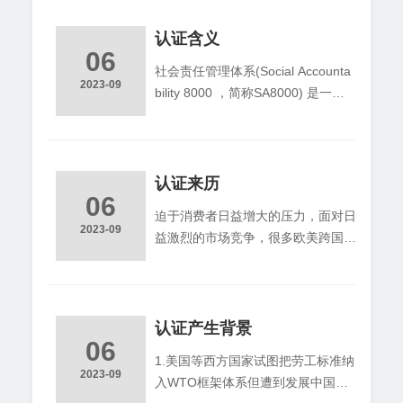
社会责任标准的要求。SA8000（So
cialAccountability8000），它规定了
认证含义
06
企业必须承担的对社会和利益相关者
社会责任管理体系(Social Accounta
的责任，对工作环境、员工健康与安
2023-09
bility 8000 ，简称SA8000) 是一种
全、员工培训、薪酬、工会权利等具
以保护劳动环境和条件、劳工权利等
体问题指定了最低要求，例
为主要内容的新兴的管理标准体系。
其以加强社会责任管理为名，通过管
理体系认证，把人权问题与贸易结合
认证来历
06
起来，最后达到贸易保护主义的目
迫于消费者日益增大的压力，面对日
的。以劳工标准为本质的SA8000是
2023-09
益激烈的市场竞争，很多欧美跨国公
技术性贸易壁垒的一个表现形态。
司都制定了各自社会责任守则，同
时，很多行业性的、地区性、全国性
乃至全球性的行业组织和非政府组织
也制定了各不相同的守则。据ILO统
认证产生背景
06
计，这样的守则已经超过400种。跨
1.美国等西方国家试图把劳工标准纳
国公司一方面要推广本公司的社会责
2023-09
入WTO框架体系但遭到发展中国家
任守则，同时，它还要遵守行业性