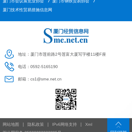
/
/
厦门市会议展览业协会
厦门市钢铁贸易协会
厦门技术性贸易措施信息网
地址：厦门市莲前路2号莲富大厦写字楼11楼F座
电话：0592-5165190
邮箱：cs1@sme.net.cn
|
|
|
网站地图
隐私政策
IPv6网络支持
Xml