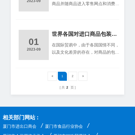
2023-09
商品并随商品进入零售网点和消费者
装卸和码放；包装外表面不能有突出
直接见面的包装，这类包装除必须具
的钉、钩、刺等；包装要整洁、干
有保护商品的功能外，更应具有促销
燥、没有异味和油渍。3、 包装内的
的功能．因此，对销售包装的造型
垫付材料（如木屑、纸屑）不能外
构，装潢画面和文字说明等方面，都
世界各国对进口商品包装的规定
漏。除纸袋包
01
有较高的要求．为了使销售包装适应
在国际贸易中，由于各国国情不同，
国际市场的需要，在设计和制作销售
2023-09
以及文化差异的存在，对商品的包装
包装时，应体现下列要求：（１）便
材料、结构、图案及文字标识等要求
于陈列展销．（２）便于识别商品．
不同，了解这些规定，对我国外贸出
（３）便于携带和使用．（４）要有
口大有裨益。 禁用标志图案
艺术吸引力．
1
2
阿拉伯国家规定进口商品的包装禁用
共
2
页
六角星图案，因为六角星与以色列国
家旗中的图案相似，阿拉伯国家对有
六角星图案的东西非常反感和忌讳。
德国对进口商品的包装禁用类似
相关部门网站 :
纳粹和军团符号标志。 利比亚对
进口商品的包装禁止使用猪的图案和
/
/
厦门市进出口商会
厦门市食品行业协会
女性人体图案