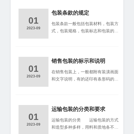
也没有一个指导性的法律目录。国内
企业面对如此众多的产品标签及标志
包装条款的规定
01
方面的规定，常常无从入手。笔者通
包装条款一般包括包装材料，包装方
过本文对欧盟市场上常见的标签标记
2023-09
式，包装规格，包装标志和包装的负
做一个全面、清晰的介绍和浅析，帮
提等内容，为了订好包装条款，以利
助国内企业在短时间内对欧盟产品标
合同的履行，在商订包装条款时，需
签标志的规定有一个较全面的了解，
要注意下列事项： （一）要考虑商
避免因产品标签标记方面的问题而蒙
品特点和不同运输方式的要求
销售包装的标示和说明
受损失或延误进
01
（二）对包装的规定要明确具体，一
在销售包装上，一般都附有装潢画面
般不宜采用＂海运包装＂和＂习惯包
2023-09
和文字说明，有的还印有条形码的标
装＂之类的术语． （三）明确包装
志，在设计和制作的销售包装时，应
由谁供应和包装费由谁负担．包装由
一并做好这几方面的工作． （１）
谁供应，通常有下列三种做法：
包装的装潢画面 销售包装的装潢
１．由卖方供应包装，包装连同商品
画面要美观大方．富有艺术上的吸引
运输包装的分类和要求
一块交付买方． ２
01
力，并突出商品特点，图案和色彩应
运输包装的分类 运输包装的方式
适应有关国家的民族习惯和爱好．在
2023-09
和造型多种多样，用料和质地各不相
设计装潢画面时，应投其所好，以利