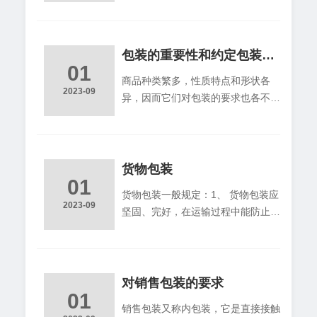
同，包装程度也有差异，这就导致运
扩大出口． （２）文字说明 在
输包装具有下列多样性： （１）按
销售包装上应有必要的文字说明，如
包装方式，可分为单件运输包装和集
商标，品牌，品名，产地，数量，规
合运输包装．前者，是指货物在运输
包装的重要性和约定包装条件的意义
格，成分，用
01
过程中作为一个计件单位的包装；后
商品种类繁多，性质特点和形状各
者，是指将若干单件运输包装组合成
2023-09
异，因而它们对包装的要求也各不相
一件大包装，以利更有效地保护商
同，除少数商品难以包装，不值得包
品，提高装卸效率和节省运输费有，
装或根本没有包装的必要，而采取裸
在国际贸易中，，常见的集合运输包
装或散装的主式外，其它绝大数商品
装有集装包和集装袋． （２）按包
都需要有适当的包装．商品包装是商
货物包装
装型不同，可分为
01
品生产的继续，凡需要包装的商品，
货物包装一般规定：1、 货物包装应
只有通过包装，才算完成生产过程，
2023-09
坚固、完好，在运输过程中能防止包
商品才能进入流通领域和消费领域，
装破裂、内物漏出、散失；防止因码
才能实现商品的使用价值和价值．这
放、摩擦、震荡或因气压、气温变化
是因为，包装是保护商品在流通过程
而引起货物损坏或变质；防止伤害操
中完好和数量完整的重要措施，有些
作人员或污染飞机、地面设备及其他
对销售包装的要求
商品甚至根本离下
01
物品。2、 包装除应适合货物的性
销售包装又称内包装，它是直接接触
质、状态和重量外，还要便于搬运、