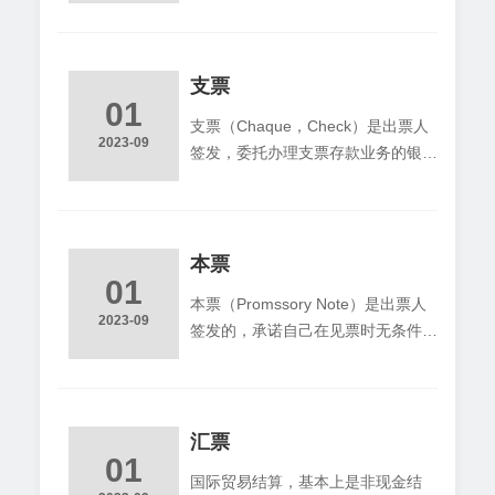
将款项汇交收款人。在国际贸易中如
CIPAL)也称出票人，一般是出口
采用汇付，通常是由买方按合同规定
商，主要是行使与进口商签订的合同
的条件和时间（如预付货款或货到付
上的条款，履行与银
款或凭单付款）通过银行将货款汇交
支票
01
卖方。汇付有四个当事人，即汇款
支票（Chaque，Check）是出票人
人、汇出行、汇入行和收款人。流程
2023-09
签发，委托办理支票存款业务的银行
简图如图所示： 汇付根据汇出行向
或者其他金融机构在见票时无条件支
汇入行发出汇款委托的方式分为三种
付确定的金额给收款人或持票人的票
形式： 电汇
据。从以上定义可见，支票是以银行
为付款人的即期汇票。支票出票人签
本票
01
发的支票金额，不得超出其在付款人
本票（Promssory Note）是出票人
处的存款金额。如果存款低于支票金
2023-09
签发的，承诺自己在见票时无条件支
额，银行将拒付。这种支票称为空头
付确定金额给收款人或者持票人的票
支票，出票人要负法律上的责任。
据。这是我国《票据法》对本票的定
义，指的是银行本票。国外票据法，
允许企业和个人签发本票，称为一般
汇票
01
本票。但在国际贸易中使用的本票，
国际贸易结算，基本上是非现金结
均为银行本票。银行本票都是即期