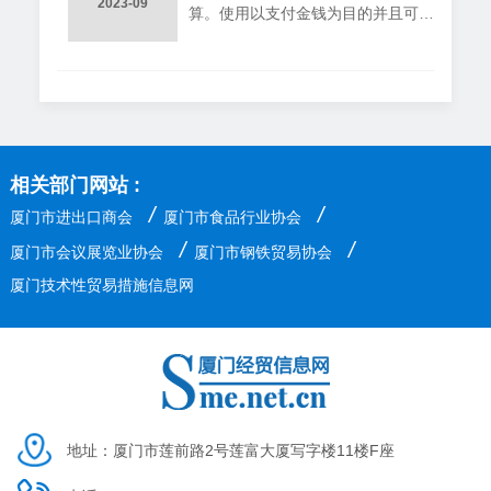
2023-09
算。使用以支付金钱为目的并且可以
的。一般本票可以是即期的或远期
流通转让的债权凭证--票据为主要的
的。
结算工具。各国都对票据进行了立
法。我国于1995年5月10日通过了
《中华人民共和国票据法》，并于1
996年1月1日起施行。票据可分为汇
票、本票和支票。国际贸易结算中以
相关部门网站 :
使用汇票为主。汇票的定义汇票（Bi
/
/
厦门市进出口商会
厦门市食品行业协会
ll of Exchange，Draft）是出票人签
/
/
发的，委托付款人在见票时或者在指
厦门市会议展览业协会
厦门市钢铁贸易协会
定日期无条件支付确
厦门技术性贸易措施信息网
地址：厦门市莲前路2号莲富大厦写字楼11楼F座