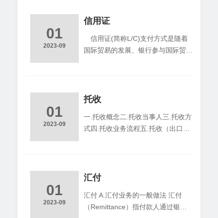
物买卖以外的其他各种交易方式。然
而在国际经济交易中，合同当事人为
信用证
01
了维护自己的经济利益，往往需要对
信用证(简称L/C)支付方式是随着
可能发生的风险采取相应的保障措
2023-09
国际贸易的发展、银行参与国际贸易
施，银行保函和备用信用证，就是以
结算的过程中逐步形成的。由于货款
银行信用的形式所提供的保障措施。
的支付以取得符合信用证规定的货运
银行保函银行保函（Banker's Letter
单据为条件，避免了预付货款的风
of Guarantee-L/G
险，因此信用证支付方式在很大程度
托收
01
上解决了进、出口双方在付款和交货
一.托收概念二.托收当事人三.托收方
问题上的矛盾。它已成为国际贸易中
2023-09
式四.托收业务流程五.托收（出口部
的一种主要付款方式。 对卖家而
分）的操作1.跟单托收2.光票托收六.
言，L/C的最大好处是提供了一个可
注意事项七.托收风险一.托收概念托
靠的帐房――付款人，这就是银行，
收（COLLECTION)是出口商开立汇
而且是指定的某大银行。如果他拿到
票，委托银行代收款项，向国外进口
汇付
的L/C不符
01
商收取货款或劳务款项的一种结算方
汇付 A.汇付业务的一般做法 汇付
式。二.托收当事人托收当事人有四
2023-09
（Remittance）指付款人通过银行
个，主要责任如下：1.委托人(PRIN