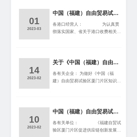
意，现印发给你们，请认真组织实
施。 厦门港口通关环境优化提升工
中国（福建）自由贸易试验区厦门片区管理委员 厦门市发展和改革委员会 厦门港口管理局关于厦门港2023-2024年部分港口收费标准的通知
01
作专班办公室 福建自贸试验区厦门
各港口经营人： 为认真贯
片区管委会（代） 2023年３月23日
2023-03
彻落实国家、省关于港口收费相关文
件的要求，进一步提升厦门港口竞争
力，切实有效降低厦门口岸进出口成
本，打造国际一流口岸营商环境，经
市政府研究同意，决定减免部分港口
关于《中国（福建）自由贸易试验区厦门片区知识产权要素发展扶持办法》2023年度第一批集中申报兑现的通知
14
收费。具体通知如下：
各有关企业： 为做好《中国（福
一、适用范围 经由厦门港
2023-02
建）自由贸易试验区厦门片区知识产
（含漳州辖区港口）吞吐的内外贸货
权要素发展扶持办法》（厦自贸委规
物和进出厦门港的国际国内航线船
〔2020〕7号）的申报兑现工作，现
舶。 二、项目和标准
将2023年度第一批申报兑现有关事
（一）货
项通知如下： 为便利企业申报有关
中国（福建）自由贸易试验区厦门片区管理委员会关于印发福建自贸试验区厦门片区促进供应链创新发展若干办法的通知
10
扶持政策，参照市级相关申报及兑现
各有关单位： 《福建自贸试
流程，即日起，《中国（福建）自由
2023-02
验区厦门片区促进供应链创新发展若
贸易试验区厦门片区知识产权要素发