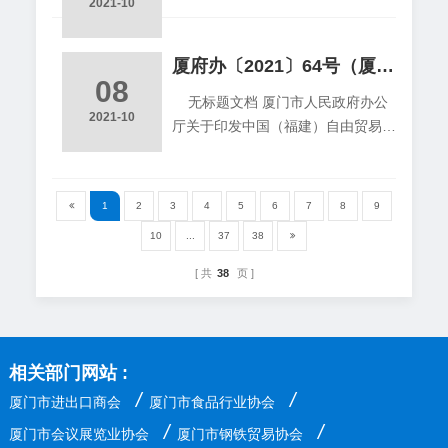
2021-10
厦府办〔2021〕64号（厦门市人民政府办公厅关于印发中国（福建）自由贸易试验区厦门片区“十四五”发展规划的通知）
08
无标题文档 厦门市人民政府办公
2021-10
厅关于印发中国（福建）自由贸易试
验区厦门片区“十四五”发展规划的通
知 厦府办〔2021〕64号 各区人民政
府，市直各委、办、局，各开发区管
1
2
3
4
5
6
7
8
9
委会，各有关单位： 《中国
10
...
37
38
（福建）自由贸易试验区厦门
共
38
页
相关部门网站 :
/
/
厦门市进出口商会
厦门市食品行业协会
/
/
厦门市会议展览业协会
厦门市钢铁贸易协会