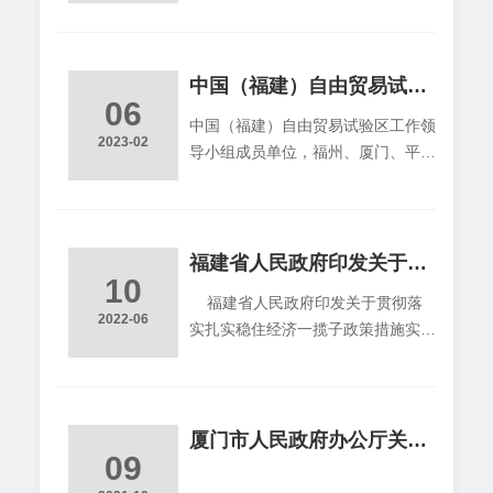
干办法》已经管委会主任办公会研究
展扶持办法》中除第六条“扶持企业
通过，现印发执行。 中国
创新发展”第1款“鼓励申
（福建）自由贸易试验区厦门片区管
理委员会 办公室 2
中国（福建）自由贸易试验区工作领导小组关于印发《福建自贸试验区提升战略实施方案》和《福建自贸试验区创新发展平台提升行动方案》的通知
06
023年1月19日 福建自贸试
中国（福建）自由贸易试验区工作领
验区厦门片区 促进供应链创
2023-02
导小组成员单位，福州、厦门、平潭
新发展若干办法 为贯彻落实
片区管委会： 《福建自贸试
《国务院办公厅关于积极推进供应链
验区提升战略实施方案》和《福建自
创新与应用的指导意见》（国办发
贸试验区创新发展平台提升行动方
〔2017〕84号）、《商务部等8单位
案》已经省委同意，现印发给你们，
福建省人民政府印发关于贯彻落实扎实稳住经济一揽子政策措施实施方案的通知
关于开展
10
请结合实际认真贯彻执行。
福建省人民政府印发关于贯彻落
中国（福建）自由贸易试验区工作领
2022-06
实扎实稳住经济一揽子政策措施实施
导小组 2023年1月19日
方案的通知福建省人民政府印发关于
（此件主动公开） 福建
贯彻落实扎实稳住经济一揽子政策措
自贸试验区提升战略实施方案
施实施方案的通知 发布日期： 2022
为深入贯彻落实习近平总书记关于
-06-10 各设区市人民政府、平潭综
厦门市人民政府办公厅关于公布积极应对新冠肺炎疫情影响助力企业纾困减负若干措施办事指南的通知
自贸试验区建
09
合实验区管委会，省人民政