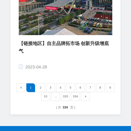
【链接地区】自主品牌拓市场 创新升级增底
气
2023-04-28
1
2
3
4
5
6
7
8
9
10
...
333
334
共
334
页