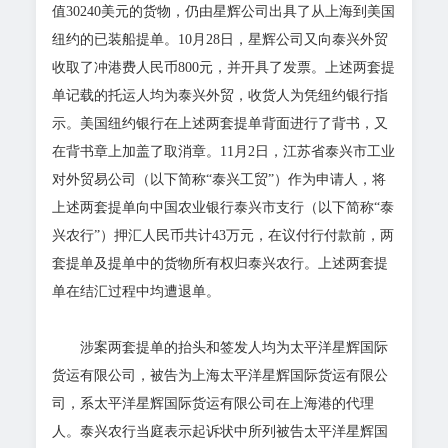
值30240美元的货物，仍由星辉公司出具了从上海到美国
纽约的已装船提单。10月28日，星辉公司又向泰兴外贸
收取了冲港费人民币800元，并开具了发票。上述两套提
单记载的托运人均为泰兴外贸，收货人为凭纽约银行指
示。美国纽约银行在上述两套提单背面进行了背书，又
在背书章上加盖了取消章。11月2日，江苏省泰兴市工业
对外贸易公司（以下简称“泰兴工贸”）作为申请人，将
上述两套提单向中国农业银行泰兴市支行（以下简称“泰
兴农行”）押汇人民币共计43万元，在议付行付款前，两
套提单及提单中的货物所有权归泰兴农行。上述两套提
单在结汇过程中均遭退单。
涉案两套提单的抬头和签发人均为太平洋星辉国际
货运有限公司，被告为上海太平洋星辉国际货运有限公
司，系太平洋星辉国际货运有限公司在上海港的代理
人。泰兴农行当庭表示起诉状中所列被告太平洋星辉国