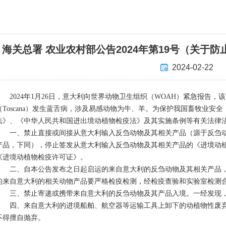
海关总署 农业农村部公告2024年第19号（关于
2024-02-22
2024年1月26日，意大利向世界动物卫生组织（WOAH）紧急报告，该国
（Toscana）发生蓝舌病，涉及易感动物为牛、羊。为保护我国畜牧业安
法》、《中华人民共和国进出境动植物检疫法》及其实施条例等有关法律
一、禁止直接或间接从意大利输入反刍动物及其相关产品（源于反刍动
产品，下同），停止签发从意大利输入反刍动物及其相关产品的《进境动
《进境动植物检疫许可证》。
二、自本公告发布之日起启运的来自意大利的反刍动物及其相关产品，
的来自意大利的相关动物产品要严格检疫检测，经检疫查验和实验室检测
三、禁止寄递或携带来自意大利的反刍动物及其产品入境。一经发现，
四、来自意大利的进境船舶、航空器等运输工具上卸下的动植物性废弃
不得擅自抛弃。